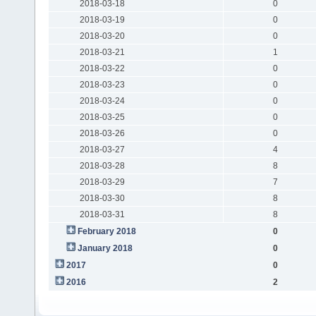
2018-03-18
0
2018-03-19
0
2018-03-20
0
2018-03-21
1
2018-03-22
0
2018-03-23
0
2018-03-24
0
2018-03-25
0
2018-03-26
0
2018-03-27
4
2018-03-28
8
2018-03-29
7
2018-03-30
8
2018-03-31
8
February 2018
0
January 2018
0
2017
0
2016
2