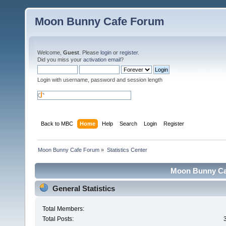
Moon Bunny Cafe Forum
Welcome,
Guest
. Please
login
or
register
.
Did you miss your
activation email
?
Login with username, password and session length
Back to MBC
Home
Help
Search
Login
Register
Moon Bunny Cafe Forum
»
Statistics Center
Moon Bunny Caf
General Statistics
Total Members:
Total Posts: