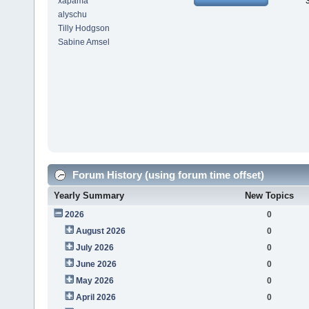
xapama
alyschu
Tilly Hodgson
Sabine Amsel
Forum History (using forum time offset)
Yearly Summary
New Topics
2026
0
August 2026
0
July 2026
0
June 2026
0
May 2026
0
April 2026
0