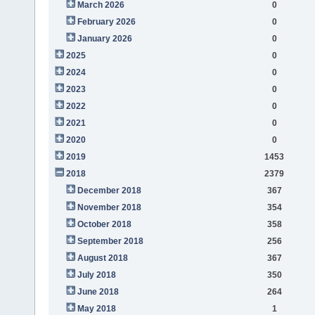
March 2026
0
February 2026
0
January 2026
0
2025
0
2024
0
2023
0
2022
0
2021
0
2020
0
2019
1453
2018
2379
December 2018
367
November 2018
354
October 2018
358
September 2018
256
August 2018
367
July 2018
350
June 2018
264
May 2018
1