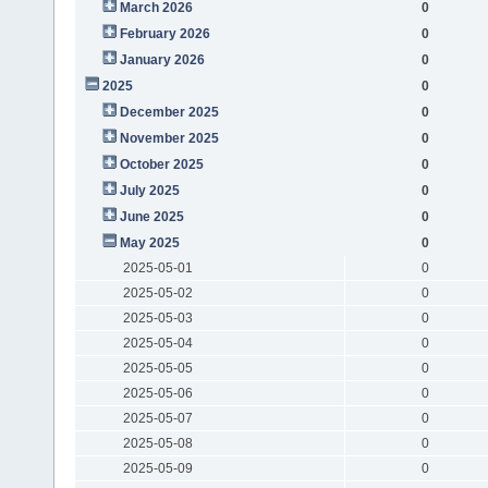
March 2026
0
February 2026
0
January 2026
0
2025
0
December 2025
0
November 2025
0
October 2025
0
July 2025
0
June 2025
0
May 2025
0
2025-05-01
0
2025-05-02
0
2025-05-03
0
2025-05-04
0
2025-05-05
0
2025-05-06
0
2025-05-07
0
2025-05-08
0
2025-05-09
0