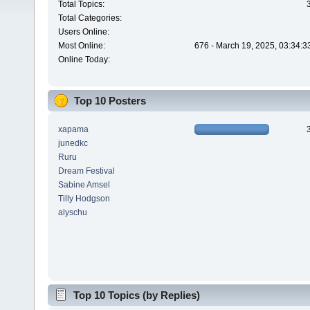
Total Topics:
Total Categories:
Users Online:
Most Online:
676 - March 19, 2025, 03:34:3
Online Today:
Top 10 Posters
xapama
junedkc
Ruru
Dream Festival
Sabine Amsel
Tilly Hodgson
alyschu
Top 10 Topics (by Replies)