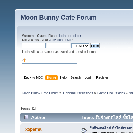
Moon Bunny Cafe Forum
Welcome,
Guest
. Please
login
or
register
.
Did you miss your
activation email
?
Login with username, password and session length
Back to MBC
Home
Help
Search
Login
Register
Moon Bunny Cafe Forum
»
General Discussions
»
Game Discussions
»
รั
Pages: [
1
]
Author
Topic: รับจ้างกดไลค์ ซื้
รับจ้างกดไลค์ ซื้อไลค์เพจ
xapama