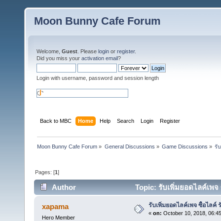
Moon Bunny Cafe Forum
Welcome,
Guest
. Please
login
or
register
.
Did you miss your
activation email
?
Login with username, password and session length
Back to MBC
Home
Help
Search
Login
Register
Moon Bunny Cafe Forum
»
General Discussions
»
Game Discussions
»
รั
Pages: [
1
]
Author
Topic: รับเพิ่มยอดไลค์เพจ
รับเพิ่มยอดไลค์เพจ ซื้อไลค์
xapama
«
on:
October 10, 2018, 06:4
Hero Member