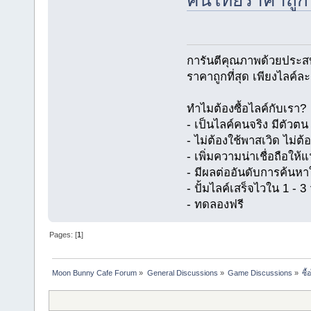
คนไทยราคาถูก บ
การันตีคุณภาพด้วยประส
ราคาถูกที่สุด เพียงไลค์ล
ทำไมต้องซื้อไลค์กับเรา?
- เป็นไลค์คนจริง มีตัว
- ไม่ต้องใช้พาสเวิด ไม่ต้
- เพิ่มความน่าเชื่อถือให
- มีผลต่ออันดับการค้นห
- ปั้มไลค์เสร็จไวใน 1 - 3 
- ทดลองฟรี
Pages: [
1
]
Moon Bunny Cafe Forum
»
General Discussions
»
Game Discussions
»
ซื