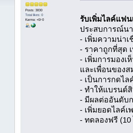
Posts: 3830
Total likes: 0
รับเพิ่มไลค์แฟ
Karma: +0/-0
ประสบการณ์นาน
- เพิ่มความน่าเ
- ราคาถูกที่สุด
- เพิ่มการมองเ
และเพื่อนของสม
- เป็นการกดไล
- ทำให้แบรนด์สิน
- มีผลต่ออันดั
- เพิ่มยอดไลค์เ
- ทดลองฟรี (10 