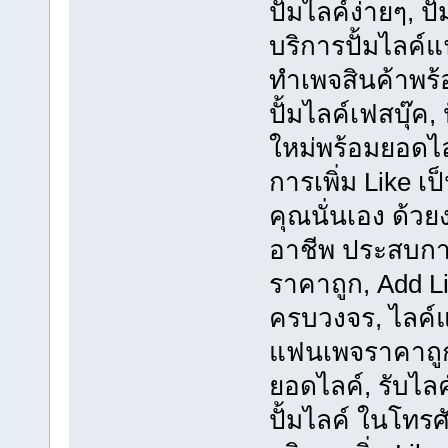
ปั้มไลค์ง่ายๆ, 
บริการปั้มไลค์แ
ทำเพจสินค้าพร้
ปั้มไลค์เฟสบุ๊ค
ใหม่พร้อมยอดไลค
การเพิ่ม Like 
คุณนั่นเอง ด้ว
อาชีพ ประสบกา
ราคาถูก, Add Lik
ครบวงจร, ไลค์แ
แฟนเพจราคาถูก,
ยอดไลค์, รับไล
ปั้มไลค์ ในโทรศัพ