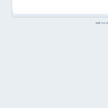
SMF 2.0.1