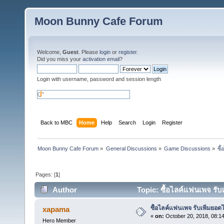
Moon Bunny Cafe Forum
Welcome,
Guest
. Please
login
or
register
.
Did you miss your
activation email
?
Login with username, password and session length
Back to MBC
Home
Help
Search
Login
Register
Moon Bunny Cafe Forum
»
General Discussions
»
Game Discussions
»
ซื
Pages: [
1
]
Author
Topic: ซื้อไลค์แฟนเพจ รับ
ซื้อไลค์แฟนเพจ รับเพิ่มยอด
xapama
«
on:
October 20, 2018, 08:1
Hero Member