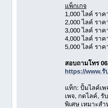
แพ็กเกจ
1,000 ไลค์ ราค
2,000 ไลค์ ราค
3,000 ไลค์ ราค
4,000 ไลค์ ราค
5,000 ไลค์ ราค
สอบถามโทร 06
https://www.รั
แท็ก: ปั้มไลค์เพ
เพจ, กดไลค์, รั
พิเศษ เหมาะสำหรั