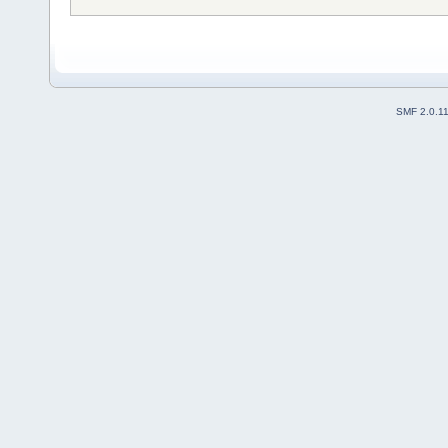
SMF 2.0.1