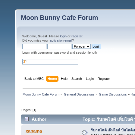
Moon Bunny Cafe Forum
Welcome,
Guest
. Please
login
or
register
.
Did you miss your
activation email
?
Login with username, password and session length
Back to MBC
Home
Help
Search
Login
Register
Moon Bunny Cafe Forum
»
General Discussions
»
Game Discussions
»
รั
Pages: [
1
]
Author
Topic: รับกดไลค์ เพิ่มไลค
รับกดไลค์ เพิ่มไลค์ ปั้มไล
xapama