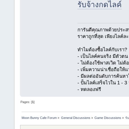
รับจ้างกดไลค์
การันตีคุณภาพด้วยประส
ราคาถูกที่สุด เพียงไลค์ล
ทำไมต้องซื้อไลค์กับเรา?
- เป็นไลค์คนจริง มีตัว
- ไม่ต้องใช้พาสเวิด ไม่ต้
- เพิ่มความน่าเชื่อถือให
- มีผลต่ออันดับการค้นห
- ปั้มไลค์เสร็จไวใน 1 - 3 
- ทดลองฟรี
Pages: [
1
]
Moon Bunny Cafe Forum
»
General Discussions
»
Game Discussions
»
รั