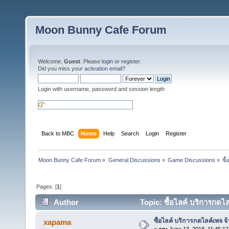
Moon Bunny Cafe Forum
Welcome,
Guest
. Please
login
or
register
.
Did you miss your
activation email
?
Login with username, password and session length
Back to MBC
Home
Help
Search
Login
Register
Moon Bunny Cafe Forum
»
General Discussions
»
Game Discussions
»
ซื
Pages: [
1
]
Author
Topic: ซื้อไลค์ บริการกดไ
ซื้อไลค์ บริการกดไลค์เพจ จ้
xapama