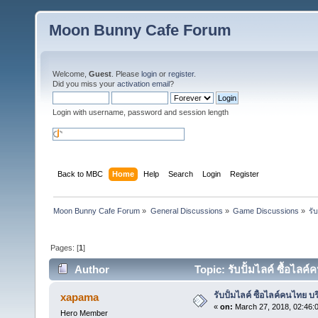
Moon Bunny Cafe Forum
Welcome,
Guest
. Please
login
or
register
.
Did you miss your
activation email
?
Login with username, password and session length
Back to MBC
Home
Help
Search
Login
Register
Moon Bunny Cafe Forum
»
General Discussions
»
Game Discussions
»
รั
Pages: [
1
]
Author
Topic: รับปั้มไลค์ ซื้อไลค
รับปั้มไลค์ ซื้อไลค์คนไทย บ
xapama
«
on:
March 27, 2018, 02:46:
Hero Member