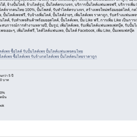
าได้, จ้างปั้มไลค์, จ้างไลค์รูป, ปั้มไลค์ครบวงจร, บริการปั้มไลค์แฟนเพจฟรี, บริการ
ลค์จากคนไทย 100%, ปั้มโพสต์, รับทำไลค์ครบวงจร, สร้างเพจใหม่พร้อมยอดไลค์, กดไลค
ั้มไลค์เพจฟรี, รับจ้างเพิ่มไลค์, ปั้มไลค์ง่ายๆ, เพิ่มไลค์เพจ ราคาถูก, รับสร้างแฟ
้มไลค์, รับทำเพจสินค้าพร้อมยอดไลค์, ปั้มไลค์เพจ, ปั้ม Like ฟรี, การเพิ่ม Like เป็
การณ์การทำงานหลายปี, ปั้มรูป, เพิ่มไลค์เพจ, รับเพิ่มไลค์แฟนเพจเฟสบุ๊ค, รับปั้มไลค์ร
พจเยอะๆ, เพิ่มไลค์ฟรี, ไลค์ไลค์แฟนเพจ, ปั้มไลค์ Facebook, เพิ่ม Like, ปั้มเพจเฟสบุ๊ค
ลค์เพจ ซื้อไลค์ รับปั้มไลค์เพจ ปั้มไลค์แฟนเพจคนไทย
มไลค์เพจ ซื้อไลค์เพจ รับจ้างกดไลค์เพจ ปั้มไลค์คนไทยราคาถูก
กว่า 5 ปี
.40 บาท
100%
อดมิน
ook