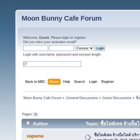
Moon Bunny Cafe Forum
Welcome,
Guest
. Please
login
or
register
.
Did you miss your
activation email
?
Login with username, password and session length
Back to MBC
Home
Help
Search
Login
Register
Moon Bunny Cafe Forum
»
General Discussions
»
Game Discussions
»
ซื
Pages: [
1
]
Author
Topic: ซื้อไลค์เพจ จ้างปั้
ซื้อไลค์เพจ จ้างปั้มไลค์ บริ
xapama