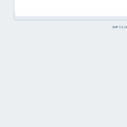
SMF 2.0.1