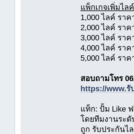
แพ็กเกจเพิ่มไลค
1,000 ไลค์ ราค
2,000 ไลค์ ราค
3,000 ไลค์ ราค
4,000 ไลค์ ราค
5,000 ไลค์ ราค
สอบถามโทร 06
https://www.รั
แท็ก: ปั้ม Like
โดยทีมงานระดั
ถูก รับประกันไล