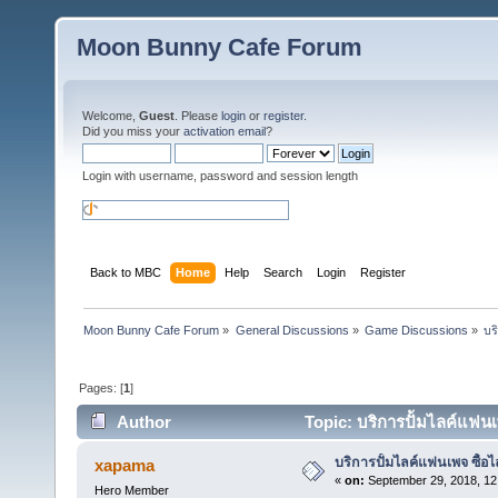
Moon Bunny Cafe Forum
Welcome,
Guest
. Please
login
or
register
.
Did you miss your
activation email
?
Login with username, password and session length
Back to MBC
Home
Help
Search
Login
Register
Moon Bunny Cafe Forum
»
General Discussions
»
Game Discussions
»
บร
Pages: [
1
]
Author
Topic: บริการปั้มไลค์แฟนเ
บริการปั้มไลค์แฟนเพจ ซื้อ
xapama
«
on:
September 29, 2018, 12
Hero Member