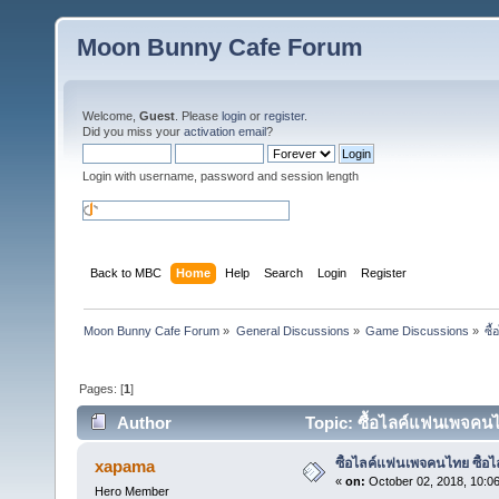
Moon Bunny Cafe Forum
Welcome,
Guest
. Please
login
or
register
.
Did you miss your
activation email
?
Login with username, password and session length
Back to MBC
Home
Help
Search
Login
Register
Moon Bunny Cafe Forum
»
General Discussions
»
Game Discussions
»
ซื
Pages: [
1
]
Author
Topic: ซื้อไลค์แฟนเพจคนไ
ซื้อไลค์แฟนเพจคนไทย ซื้อ
xapama
«
on:
October 02, 2018, 10:0
Hero Member