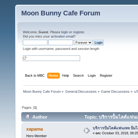
Moon Bunny Cafe Forum
Welcome,
Guest
. Please
login
or
register
.
Did you miss your
activation email
?
Login with username, password and session length
Back to MBC
Home
Help
Search
Login
Register
Moon Bunny Cafe Forum
»
General Discussions
»
Game Discussions
»
บร
Pages: [
1
]
Author
Topic: บริการปั้มไลค์แฟน
บริการปั้มไลค์แฟนเพจ ปั้ม
xapama
«
on:
October 03, 2018, 08:2
Hero Member