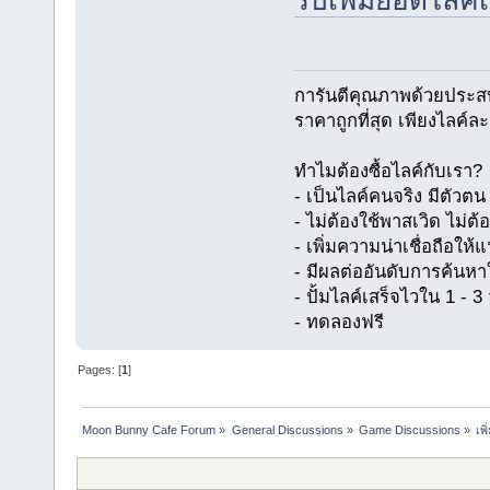
รับเพิ่มยอดไลค
การันตีคุณภาพด้วยประส
ราคาถูกที่สุด เพียงไลค์ล
ทำไมต้องซื้อไลค์กับเรา?
- เป็นไลค์คนจริง มีตัว
- ไม่ต้องใช้พาสเวิด ไม่ต้
- เพิ่มความน่าเชื่อถือให
- มีผลต่ออันดับการค้นห
- ปั้มไลค์เสร็จไวใน 1 - 3 
- ทดลองฟรี
Pages: [
1
]
Moon Bunny Cafe Forum
»
General Discussions
»
Game Discussions
»
เพ