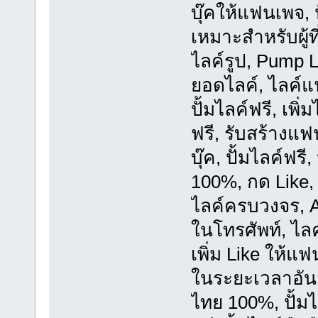
บุ๊คให้แฟนเพจ, 
เหมาะสำหรับผู้
ไลค์รูป, Pump L
ยอดไลค์, ไลค์แฟ
ปั้มไลค์ฟรี, เพิ
ฟรี, รับสร้าง
บุ๊ค, ปั้มไลค์ฟร
100%, กด Like, 
ไลค์ครบวงจร, Ad
ในโทรศัพท์, ไลค
เพิ่ม Like ให้
ในระยะเวลาอัน
ไทย 100%, ปั้มไล