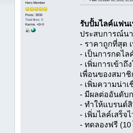
«
on:
October 06, 2018, 01:2
Hero Member
Posts: 3830
Total likes: 0
รับปั้มไลค์แฟ
Karma: +0/-0
ประสบการณ์นาน
- ราคาถูกที่สุด
- เป็นการกดไล
- เพิ่มการเข้าถ
เพื่อนของสมาชิ
- เพิ่มความน่าเช
- มีผลต่ออันดั
- ทำให้แบรนด์สิน
- เพิ่มไลค์เสร็จ
- ทดลองฟรี (10 