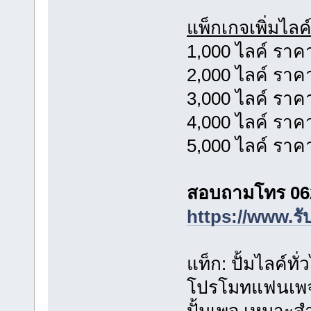
แพ็กเกจเพิ่มไลค
1,000 ไลค์ ราค
2,000 ไลค์ ราค
3,000 ไลค์ ราค
4,000 ไลค์ ราค
5,000 ไลค์ ราค
สอบถามโทร 06
https://www.รั
แท็ก: ปั้มไลค์ทั
โปรโมทแฟนเพจ เพ