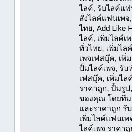
ไลค์, รับไลค์แ
สั่งไลค์แฟนเพจ
ไทย, Add Like 
ไลค์, เพิ่มไลค์
ทั่วไทย, เพิ่มไล
เพจเฟสบุ๊ค, เพิ
ปั้มไลค์เพจ, ร
เฟสบุ๊ค, เพิ่มไล
ราคาถูก, ปั้มรูป
ของคุณ โดยทีมง
และราคาถูก รับ
เพิ่มไลค์แฟนเพจ, 
ไลค์เพจ ราคาถูก