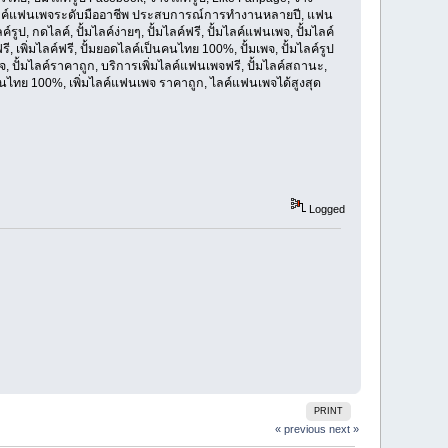
พิ่มไลค์แฟนเพจระดับมืออาชีพ ประสบการณ์การทำงานหลายปี, แฟน
, กดไลค์, ปั้มไลค์ง่ายๆ, ปั้มไลค์ฟรี, ปั้มไลค์แฟนเพจ, ปั้มไลค์
ี, เพิ่มไลค์ฟรี, ปั้มยอดไลค์เป็นคนไทย 100%, ปั้มเพจ, ปั้มไลค์รูป
พจ, ปั้มไลค์ราคาถูก, บริการเพิ่มไลค์แฟนเพจฟรี, ปั้มไลค์สถานะ,
ไทย 100%, เพิ่มไลค์แฟนเพจ ราคาถูก, ไลค์แฟนเพจได้สูงสุด
Logged
PRINT
« previous
next »