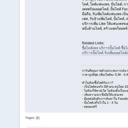
ไลค์, ไลค์แฟนเพจ, ปั่นไลค์,
เพจพร้อมยอดไลค์, ปั้มไลค์ Fac
มือถือ, รับเพิ่มไลค์แฟนเพจ เป็
เฟส, รับจ้างเพิ่มไลค์, ปั้มไล
บริการเพิ่ม Like ให้แฟนเพจข
หนึ่งล้านไลค์, สร้างเพจใหม่พร
Related Links:
ซื้อไลค์เพจ บริการปั้มไลค์ 
บริการปั้มไลค์ รับเพิ่มยอดไล
การันตีคุณภาพด้วยประสบการณ์นาน
ราคาถูกที่สุด เพียงไลค์ละ 0.36 - 0
ทำไมต้องซื้อไลค์กับเรา?
- เป็นไลค์คนจริง มีตัวตน คนไทย 
- ไม่ต้องใช้พาสเวิด ไม่ต้องตั้งเป็นแ
- เพิ่มความน่าเชื่อถือให้แฟนเพจ
- มีผลต่ออันดับการค้นหาใน Faceb
- ปั้มไลค์เสร็จไวใน 1 - 3 วัน
- ทดลองฟรี
Pages: [
1
]