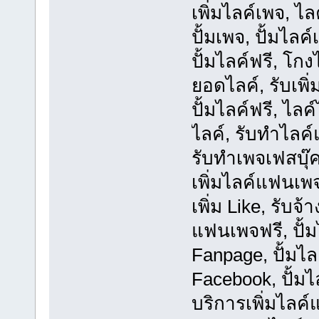
เพิ่มไลค์เพจ, ไ
ปั้มเพจ, ปั้มไลค
ปั้มไลค์ฟรี, โกง
ยอดไลค์, รับเพิ่
ปั้มไลค์ฟรี, ไล
ไลค์, รับทำไล
รับทำเพจเฟสบุ๊ค
เพิ่มไลค์แฟนเพ
เพิ่ม Like, รับจ้
แฟนเพจฟรี, ปั้ม
Fanpage, ปั้มไลค
Facebook, ปั้มไล
บริการเพิ่มไลค์