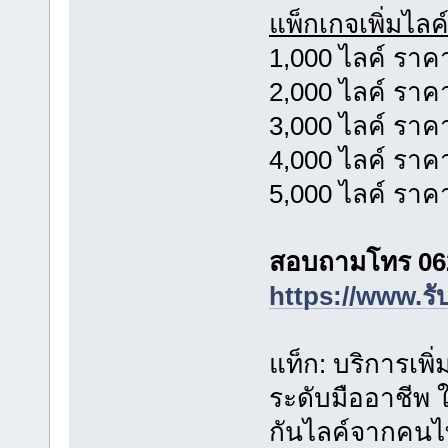
แพ็กเกจเพิ่มไลค
1,000 ไลค์ ราค
2,000 ไลค์ ราค
3,000 ไลค์ ราค
4,000 ไลค์ ราค
5,000 ไลค์ ราค
สอบถามโทร 06
https://www.รั
แท็ก: บริการเพ
ระดับมืออาชีพ 
กันไลค์จากคนไทย