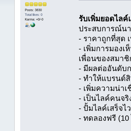
Posts: 3830
Total likes: 0
รับเพิ่มยอดไลค
Karma: +0/-0
ประสบการณ์นาน
- ราคาถูกที่สุด
- เพิ่มการมองเห
เพื่อนของสมาชิ
- มีผลต่ออันดั
- ทำให้แบรนด์สิน
- เพิ่มความน่า
- เป็นไลค์คนจร
- ปั้มไลค์เสร็จไ
- ทดลองฟรี (10 