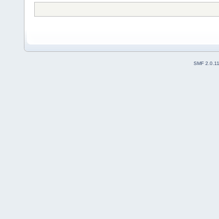
SMF 2.0.1