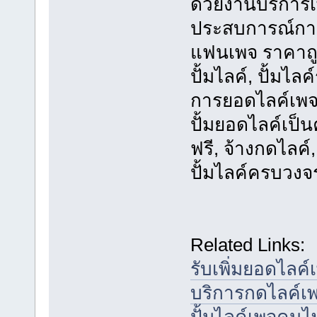
ด้วยงานบริการเ
ประสบการณ์การท
แฟนเพจ ราคาถูก,
ปั้มไลค์, ปั้มไลค
การยอดไลค์เพจเ
ปั้มยอดไลค์เป็
ฟรี, จ้างกดไลค์,
ปั้มไลค์ครบวงจ
Related Links:
รับเพิ่มยอดไลค์
บริการกดไลค์เพ