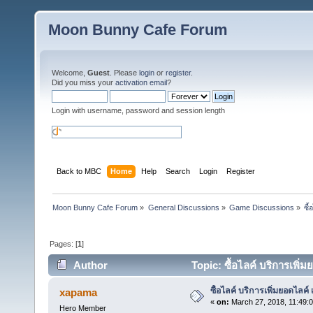
Moon Bunny Cafe Forum
Welcome,
Guest
. Please
login
or
register
.
Did you miss your
activation email
?
Login with username, password and session length
Back to MBC
Home
Help
Search
Login
Register
Moon Bunny Cafe Forum
»
General Discussions
»
Game Discussions
»
ซื
Pages: [
1
]
Author
Topic: ซื้อไลค์ บริการเพิ่
ซื้อไลค์ บริการเพิ่มยอดไลค์ 
xapama
«
on:
March 27, 2018, 11:49:
Hero Member