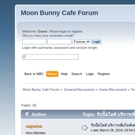
Moon Bunny Cafe Forum
Welcome,
Guest
. Please
login
or
register
.
Did you miss your
activation email
?
Login with username, password and session length
Back to MBC
Home
Help
Search
Login
Register
Moon Bunny Cafe Forum
»
General Discussions
»
Game Discussions
»
รั
Pages: [
1
]
Author
Topic: รับปั้มไลค์ บริการเ
รับปั้มไลค์ บริการเพิ่มไลค์เ
xapama
«
on:
March 28, 2018, 02:54:
Hero Member