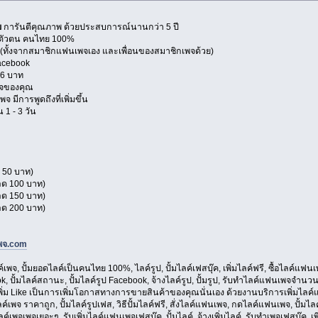
ย
การันตีคุณภาพ ด้วยประสบการณ์นานกว่า 5 ปี
ีตัวตน คนไทย 100%
พจ (ทั้งจากสมาชิกแฟนเพจเอง และเพื่อนของสมาชิกเพจด้วย)
Facebook
.36 บาท
เพจของคุณ
มีการพูดถึงที่เพิ่มขึ้น
 1 - 3 วัน
 50 บาท)
ลด 100 บาท)
ลด 150 บาท)
ลด 200 บาท)
เพจ.com
์เพจ, ปั้มยอดไลค์เป็นคนไทย 100%, ไลค์รูป, ปั้มไลค์เฟสบุ๊ค, เพิ่มไลค์ฟรี, ซื้อไลค์แฟนเพ
k, ปั้มไลค์สถานะ, ปั้มไลค์รูป Facebook, จ้างไลค์รูป, ปั้มรูป, รับทำไลค์แฟนเพจจำนว
พิ่ม Like เป็นการเพิ่มโอกาสทางการขายสินค้าของคุณนั่นเอง ด้วยงานบริการเพิ่มไ
มไลค์เพจ ราคาถูก, ปั้มไลค์รูปเฟส, วิธีปั้มไลค์ฟรี, สั่งไลค์แฟนเพจ, กดไลค์แฟนเพจ, ปั้มไ
เพจเพจเยอะๆ, รับเพิ่มไลค์แฟนเพจเฟสบุ๊ค, ปั้มไลค์, จ้างเพิ่มไลค์, รับทำเพจเฟสบุ๊ค, เพิ่ม