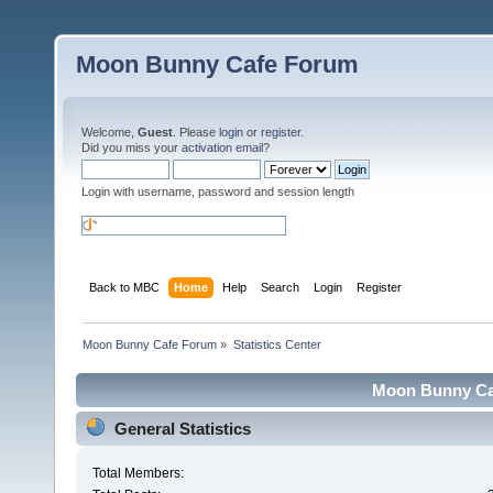
Moon Bunny Cafe Forum
Welcome,
Guest
. Please
login
or
register
.
Did you miss your
activation email
?
Login with username, password and session length
Back to MBC
Home
Help
Search
Login
Register
Moon Bunny Cafe Forum
»
Statistics Center
Moon Bunny Caf
General Statistics
Total Members: