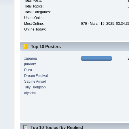
Total Posts:
Total Topics:
Total Categories:
Users Online:
Most Online:
676 - March 19, 2025, 03:34:3
Online Today:
Top 10 Posters
xapama
junedkc
Ruru
Dream Festival
Sabine Amsel
Tilly Hodgson
alyschu
Top 10 Topics (by Replies)