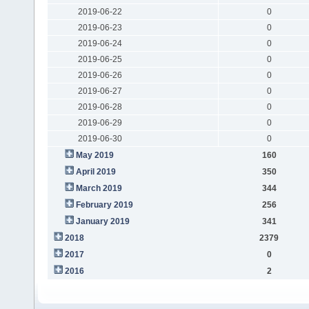
2019-06-22
0
2019-06-23
0
2019-06-24
0
2019-06-25
0
2019-06-26
0
2019-06-27
0
2019-06-28
0
2019-06-29
0
2019-06-30
0
May 2019
160
April 2019
350
March 2019
344
February 2019
256
January 2019
341
2018
2379
2017
0
2016
2