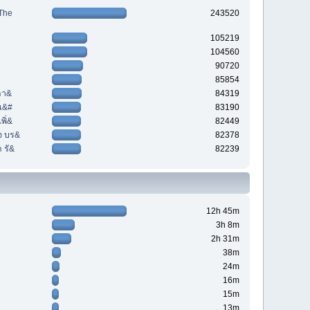
The
243520
105219
104560
90720
85854
กา&
84319
์แ&#
83190
พิ่&
82449
จ บร&
82378
 รั&
82239
12h 45m
3h 8m
2h 31m
38m
24m
16m
15m
13m