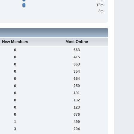
13m
3m
New Members
Most Online
0
663
0
415
0
663
0
354
0
164
0
259
0
191
0
132
0
123
0
676
1
499
3
204