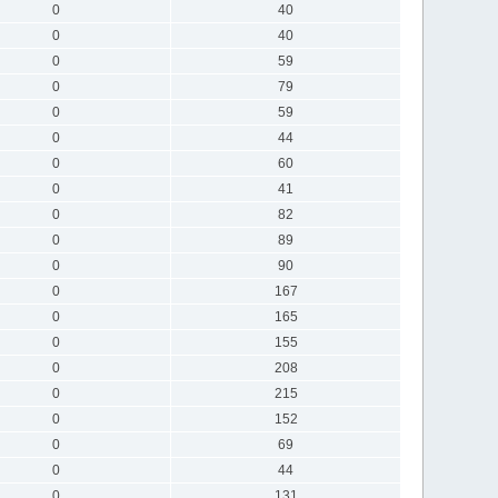
0
40
0
40
0
59
0
79
0
59
0
44
0
60
0
41
0
82
0
89
0
90
0
167
0
165
0
155
0
208
0
215
0
152
0
69
0
44
0
131