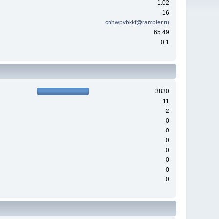
1.02
16
cnhwpvbkkf@rambler.ru
65.49
0:1
3830
11
2
0
0
0
0
0
0
0