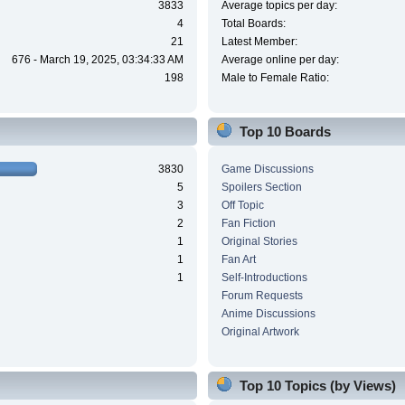
3833
Average topics per day:
4
Total Boards:
21
Latest Member:
676 - March 19, 2025, 03:34:33 AM
Average online per day:
198
Male to Female Ratio:
Top 10 Boards
3830
Game Discussions
5
Spoilers Section
3
Off Topic
2
Fan Fiction
1
Original Stories
1
Fan Art
1
Self-Introductions
Forum Requests
Anime Discussions
Original Artwork
Top 10 Topics (by Views)