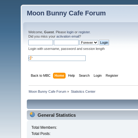
Moon Bunny Cafe Forum
Welcome,
Guest
. Please
login
or
register
.
Did you miss your
activation email
?
Login with username, password and session length
Back to MBC
Home
Help
Search
Login
Register
Moon Bunny Cafe Forum
»
Statistics Center
General Statistics
Total Members:
Total Posts: